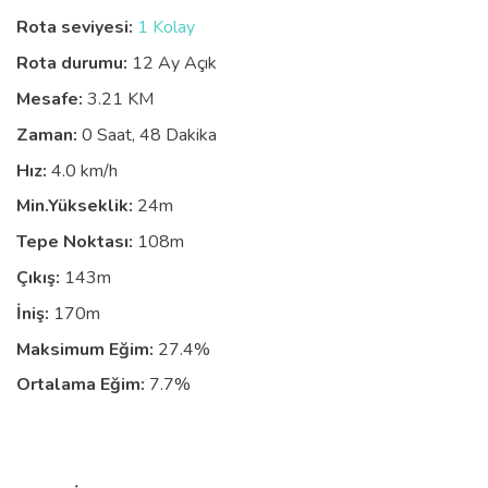
Rota seviyesi:
1 Kolay
Rota durumu:
12 Ay Açık
Mesafe:
3.21 KM
Zaman:
0 Saat, 48 Dakika
Hız:
4.0 km/h
Min.Yükseklik:
24m
Tepe Noktası:
108m
Çıkış:
143m
İniş:
170m
Maksimum Eğim:
27.4%
Ortalama Eğim:
7.7%