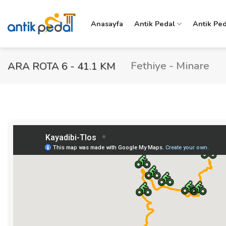
İçeriğe
atla
Anasayfa
Antik Pedal
Antik Ped
Fethiye - Minare
ARA ROTA 6 - 41.1 KM