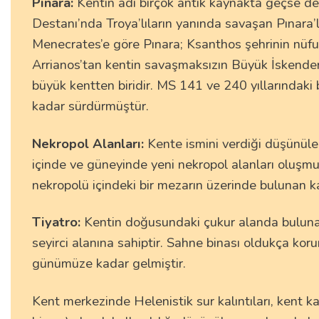
Pınara:
Kentin adı birçok antik kaynakta geçse de t
Destanı’nda Troya’lıların yanında savaşan Pınara’
Menecrates’e göre Pınara; Ksanthos şehrinin nüfus
Arrianos’tan kentin savaşmaksızın Büyük İskender’e
büyük kentten biridir. MS 141 ve 240 yıllarındaki 
kadar sürdürmüştür.
Nekropol Alanları:
Kente ismini verdiği düşünüle
içinde ve güneyinde yeni nekropol alanları oluşmu
nekropolü içindeki bir mezarın üzerinde bulunan k
Tiyatro:
Kentin doğusundaki çukur alanda bulunan k
seyirci alanına sahiptir. Sahne binası oldukça kor
günümüze kadar gelmiştir.
Kent merkezinde Helenistik sur kalıntıları, kent