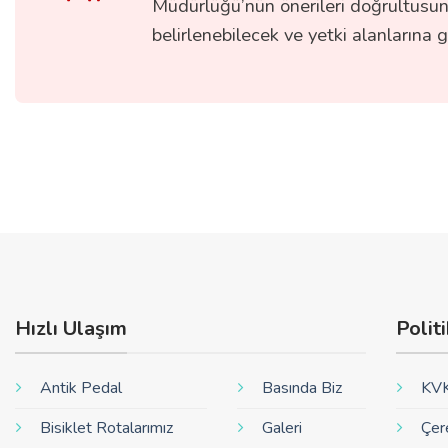
Müdürlüğü’nün önerileri doğrultusund
belirlenebilecek ve yetki alanlarına 
Hızlı Ulaşım
Polit
Antik Pedal
Basında Biz
KVK
Bisiklet Rotalarımız
Galeri
Çer