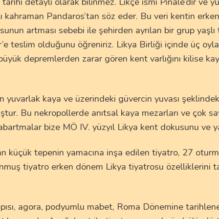
arihi detaylı olarak bilinmez. Likçe ismi Pinale’dir ve 
lı kahraman Pandaros’tan söz eder. Bu veri kentin erken 
unun artması sebebi ile şehirden ayrılan bir grup yaşlı 
 teslim olduğunu öğreniriz. Likya Birliği içinde üç oyla
büyük depremlerden zarar gören kent varlığını kilise kayn
n yuvarlak kaya ve üzerindeki güvercin yuvası şeklindek
ştur. Bu nekropollerde anıtsal kaya mezarları ve çok s
abartmalar bize MÖ IV. yüzyıl Likya kent dokusunu ve ya
üçük tepenin yamacına inşa edilen tiyatro, 27 oturma sı
unmuş tiyatro erken dönem Likya tiyatrosu özelliklerini 
 kapısı, agora, podyumlu mabet, Roma Dönemine tarihlene