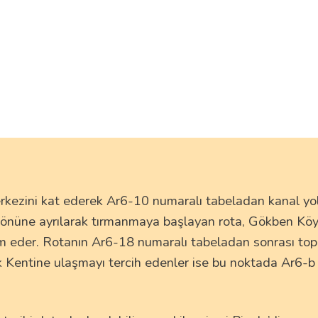
erkezini kat ederek Ar6-10 numaralı tabeladan kanal y
üne ayrılarak tırmanmaya başlayan rota, Gökben Köyü’n
am eder. Rotanın Ar6-18 numaralı tabeladan sonrası top
k Kentine ulaşmayı tercih edenler ise bu noktada Ar6-b 