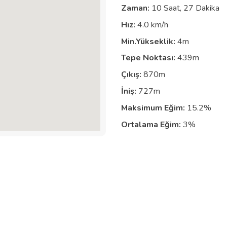
Zaman:
10 Saat, 27 Dakika
Hız:
4.0 km/h
Min.Yükseklik:
4m
Tepe Noktası:
439m
Çıkış:
870m
İniş:
727m
Maksimum Eğim:
15.2%
Ortalama Eğim:
3%