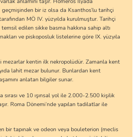
yuvarlak anlamını taşır. Homeros İlyada
geçmişinden bir iz olsa da Ksanthos’lu tarihçi
tarafından MÖ IV. yüzyılda kurulmuştur. Tarihçi
 temsil edilen sikke basma hakkına sahip altı
akları ve piskoposluk listelerine göre IX. yüzyıla
i mezarlar kentin ilk nekropolüdür. Zamanla kent
ayıda lahit mezar bulunur. Bunlardan kent
şamını anlatan bilgiler sunar.
rası ve 10 ışınsal yol ile 2.000-2.500 kişilik
taşır. Roma Dönemi’nde yapılan tadilatlar ile
n bir tapınak ve odeon veya bouleterion (meclis