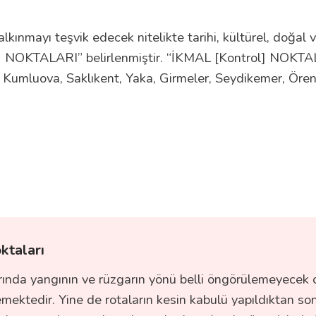
lkınmayı teşvik edecek nitelikte tarihi, kültürel, doğal v
rol] NOKTALARI” belirlenmiştir. “İKMAL [Kontrol] NOKTA
, Kumluova, Saklıkent, Yaka, Girmeler, Seydikemer, Öre
ktaları
rında yangının ve rüzgarın yönü belli öngörülemeyecek 
emektedir. Yine de rotaların kesin kabulü yapıldıktan 